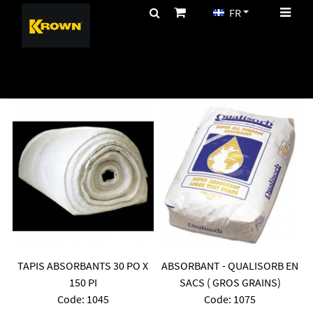
FR
CA$
AUTRES
Page(s):
1
>
TAPIS ABSORBANTS 30 PO X
ABSORBANT - QUALISORB EN
150 PI
SACS ( GROS GRAINS)
Code:
 1045
Code:
 1075